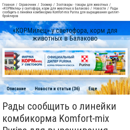
Главная
Справочник
Зоомир
Зоотовары - товары для животных
«КОРМилец» у светофора, корм для животных в Балаково
Новости
Рады
сообщить о линейки комбикорма Komfort-mix Purina для выращивания цыплят-
бройлеров
«КОРМилец» у светофора, корм для
животных в Балаково
Описание
Новости и статьи (36)
Еще
Рады сообщить о линейки
комбикорма Komfort-mix