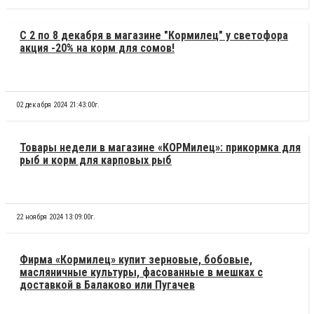
С 2 по 8 декабря в магазине "Кормилец" у светофора
акция -20% на корм для сомов!
02 декабря 2024 21:43:00г.
Товары недели в магазине «КОРМилец»: прикормка для
рыб и корм для карповых рыб
22 ноября 2024 13:09:00г.
Фирма «Кормилец» купит зерновые, бобовые,
масляничные культуры, фасованные в мешках с
доставкой в Балаково или Пугачев